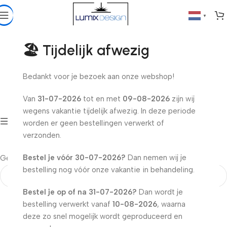
▼
Sinterklaas
🏖️ Tijdelijk afwezig
Home
»
Evenement & Thema
»
Sinterklaas
Bedankt voor je bezoek aan onze webshop!
Sinterklaas
Van
31-07-2026
tot en met
09-08-2026
zijn wij
wegens vakantie tijdelijk afwezig. In deze periode
Show sidebar
worden er geen bestellingen verwerkt of
verzonden.
Bestel je vóór
30-07-2026
?
Dan nemen wij je
Geen producten gevonden die aan je selectie voldoen.
bestelling nog vóór onze vakantie in behandeling.
Bestel je op of na
31-07-2026
?
Dan wordt je
bestelling verwerkt vanaf
10-08-2026
, waarna
deze zo snel mogelijk wordt geproduceerd en