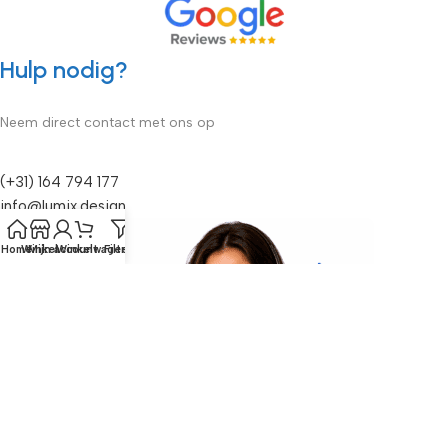
Hulp nodig?
Neem direct contact met ons op
(+31) 164 794 177
info@lumix.design
Home
Winkel
Mijn account
Winkelwagen
Filters