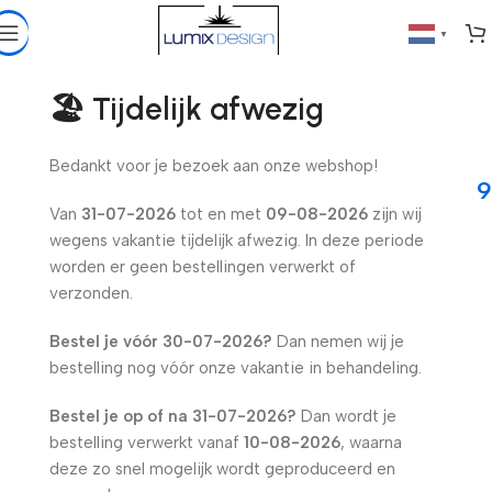
▼
Home
»
Shop
»
Kerstmok “Dear Santa, i can explain”
🏖️ Tijdelijk afwezig
Kerstmok “Dear Santa, i can explain”
Bedankt voor je bezoek aan onze webshop!
€
14,99
Van
31-07-2026
tot en met
09-08-2026
zijn wij
wegens vakantie tijdelijk afwezig. In deze periode
worden er geen bestellingen verwerkt of
verzonden.
Bestel je vóór
30-07-2026
?
Dan nemen wij je
bestelling nog vóór onze vakantie in behandeling.
Bestel je op of na
31-07-2026
?
Dan wordt je
bestelling verwerkt vanaf
10-08-2026
, waarna
deze zo snel mogelijk wordt geproduceerd en