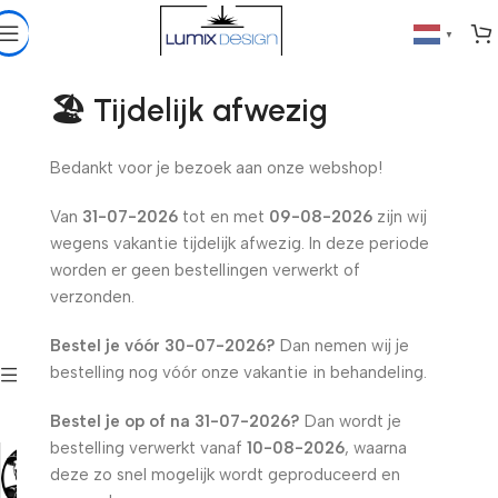
▼
Acryl Art Disc
🏖️ Tijdelijk afwezig
Home
»
Acryl Art Disc
Bedankt voor je bezoek aan onze webshop!
Decoratieve kunstschijven van zwart acryl, laser gegraveerd
Van
31-07-2026
tot en met
09-08-2026
zijn wij
en gesneden. Geïnspireerd door iconische muzieklegendes.
wegens vakantie tijdelijk afwezig. In deze periode
worden er geen bestellingen verwerkt of
verzonden.
Acryl Art Disc
Bestel je vóór
30-07-2026
?
Dan nemen wij je
bestelling nog vóór onze vakantie in behandeling.
Show sidebar
Bestel je op of na
31-07-2026
?
Dan wordt je
bestelling verwerkt vanaf
10-08-2026
, waarna
1
F1
deze zo snel mogelijk wordt geproduceerd en